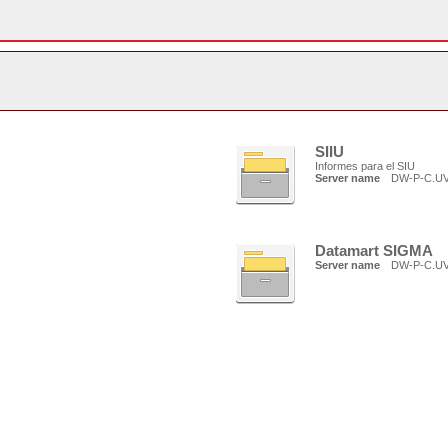
SIIU
Informes para el SIU
Server name
DW-P-C.U
Datamart SIGMA
Server name
DW-P-C.U