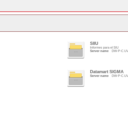
SIIU
Informes para el SIU
Server name
DW-P-C.U
Datamart SIGMA
Server name
DW-P-C.U