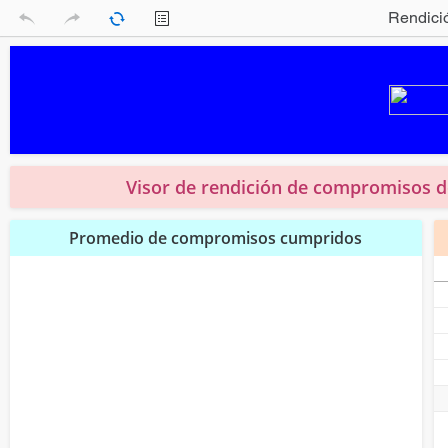
Rendició
UvigoDat
>
Shared Reports
>
Portal de Transparencia
>
Visor de rendición de compromisos d
Promedio de compromisos cumpridos