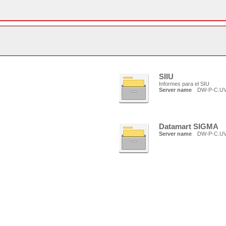
SIIU
Informes para el SIU
Server name
DW-P-C.U
Datamart SIGMA
Server name
DW-P-C.U