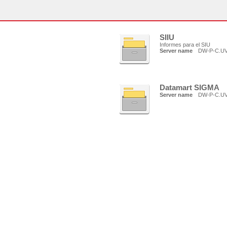
SIIU
Informes para el SIU
Server name
DW-P-C.U
Datamart SIGMA
Server name
DW-P-C.U