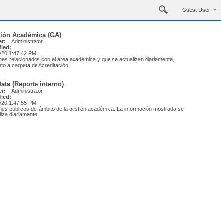
Guest User
tión Académica (GA)
r:
Administrator
fied:
/20 1:47:42 PM
mes relacionados con el área académica y que se actualizan diariamente,
to a carpeta de Acreditación
ata (Reporte interno)
r:
Administrator
fied:
/20 1:47:55 PM
mes públicos del ámbito de la gestión académica. La información mostrada se
liza diariamente.