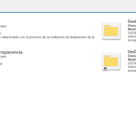
Ges
Owne
rator
Modi
10/19
M
Infor
 relacionada con el proceso de acreditación de titulaciones de la
excep
ansparencia
UniD
Owne
rator
Modi
10/19
AM
Infor
actua