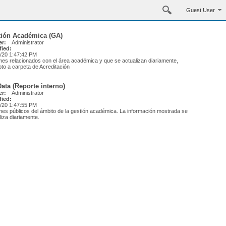
Guest User
tión Académica (GA)
r:
Administrator
fied:
/20 1:47:42 PM
mes relacionados con el área académica y que se actualizan diariamente,
to a carpeta de Acreditación
ata (Reporte interno)
r:
Administrator
fied:
/20 1:47:55 PM
mes públicos del ámbito de la gestión académica. La información mostrada se
liza diariamente.