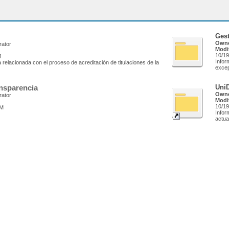
Ges
Owne
rator
Modi
10/19
M
Infor
 relacionada con el proceso de acreditación de titulaciones de la
excep
ansparencia
UniD
Owne
rator
Modi
10/19
AM
Infor
actua