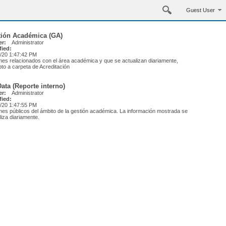
Guest User
tión Académica (GA)
r:
Administrator
fied:
/20 1:47:42 PM
mes relacionados con el área académica y que se actualizan diariamente,
to a carpeta de Acreditación
ata (Reporte interno)
r:
Administrator
fied:
/20 1:47:55 PM
mes públicos del ámbito de la gestión académica. La información mostrada se
liza diariamente.