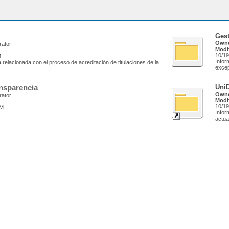
Ges
Owne
rator
Modi
10/19
M
Infor
 relacionada con el proceso de acreditación de titulaciones de la
excep
ansparencia
UniD
Owne
rator
Modi
10/19
AM
Infor
actua