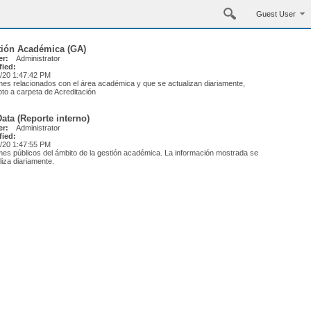
Guest User
tión Académica (GA)
r:
Administrator
fied:
/20 1:47:42 PM
mes relacionados con el área académica y que se actualizan diariamente,
to a carpeta de Acreditación
ata (Reporte interno)
r:
Administrator
fied:
/20 1:47:55 PM
mes públicos del ámbito de la gestión académica. La información mostrada se
liza diariamente.