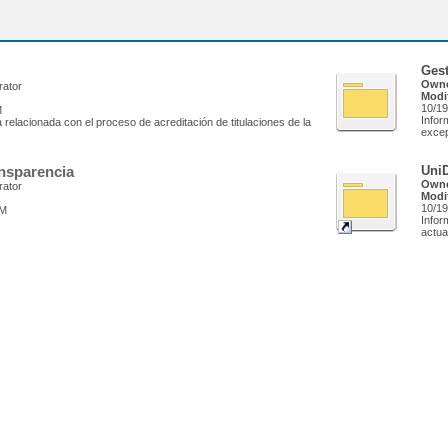
Ges
Owne
rator
Modi
10/19
M
Infor
 relacionada con el proceso de acreditación de titulaciones de la
excep
ansparencia
UniD
Owne
rator
Modi
10/19
AM
Infor
actua