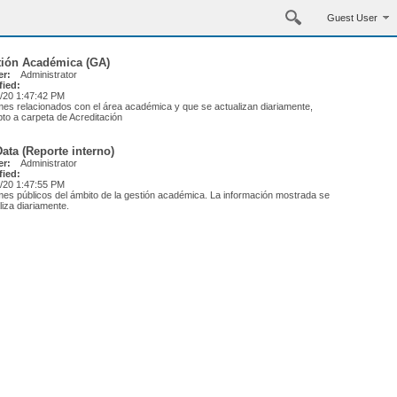
Guest User
tión Académica (GA)
r:
Administrator
fied:
/20 1:47:42 PM
mes relacionados con el área académica y que se actualizan diariamente,
to a carpeta de Acreditación
ata (Reporte interno)
r:
Administrator
fied:
/20 1:47:55 PM
mes públicos del ámbito de la gestión académica. La información mostrada se
liza diariamente.