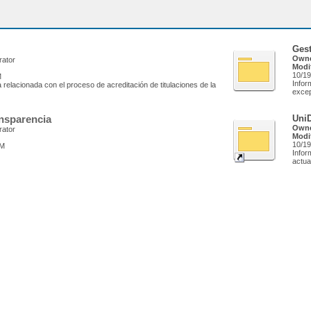
Ges
Owne
rator
Modi
10/19
M
Infor
 relacionada con el proceso de acreditación de titulaciones de la
excep
ansparencia
UniD
Owne
rator
Modi
10/19
AM
Infor
actua