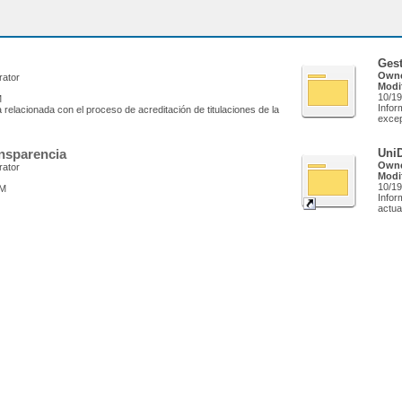
Ges
Owne
rator
Modi
10/19
M
Infor
 relacionada con el proceso de acreditación de titulaciones de la
excep
ansparencia
UniD
Owne
rator
Modi
10/19
AM
Infor
actua