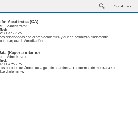
Guest User
tión Académica (GA)
r:
Administrator
fied:
/20 1:47:42 PM
mes relacionados con el área académica y que se actualizan diariamente,
to a carpeta de Acreditación
ata (Reporte interno)
r:
Administrator
fied:
/20 1:47:55 PM
mes públicos del ámbito de la gestión académica. La información mostrada se
liza diariamente.