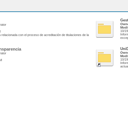
Ges
Owne
rator
Modi
10/19
M
Infor
 relacionada con el proceso de acreditación de titulaciones de la
excep
ansparencia
UniD
Owne
rator
Modi
10/19
AM
Infor
actua