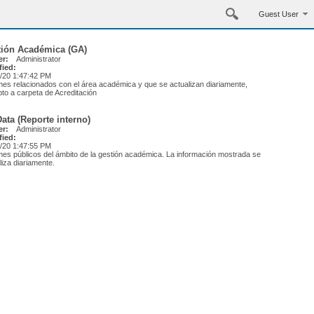
Guest User
tión Académica (GA)
r:
Administrator
fied:
/20 1:47:42 PM
mes relacionados con el área académica y que se actualizan diariamente,
to a carpeta de Acreditación
ata (Reporte interno)
r:
Administrator
fied:
/20 1:47:55 PM
mes públicos del ámbito de la gestión académica. La información mostrada se
liza diariamente.