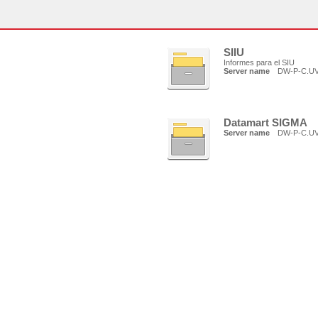
SIIU
Informes para el SIU
Server name
DW-P-C.U
Datamart SIGMA
Server name
DW-P-C.U