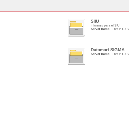
SIIU
Informes para el SIU
Server name
DW-P-C.U
Datamart SIGMA
Server name
DW-P-C.U