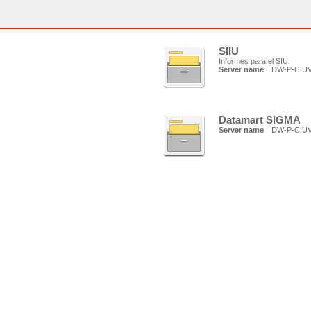
SIIU
Informes para el SIU
Server name
DW-P-C.U
Datamart SIGMA
Server name
DW-P-C.U