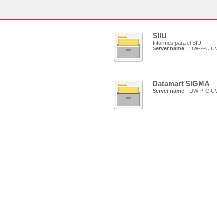
SIIU
Informes para el SIU
Server name
DW-P-C.U
Datamart SIGMA
Server name
DW-P-C.U