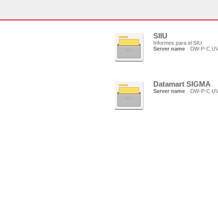
SIIU
Informes para el SIU
Server name
DW-P-C.U
Datamart SIGMA
Server name
DW-P-C.U