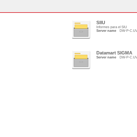
SIIU
Informes para el SIU
Server name
DW-P-C.U
Datamart SIGMA
Server name
DW-P-C.U