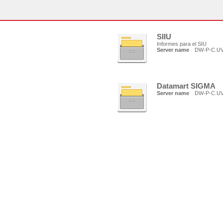
SIIU
Informes para el SIU
Server name
DW-P-C.U
Datamart SIGMA
Server name
DW-P-C.U