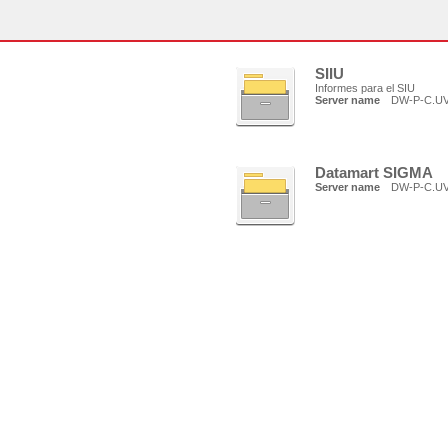
SIIU
Informes para el SIU
Server name
DW-P-C.U
Datamart SIGMA
Server name
DW-P-C.U