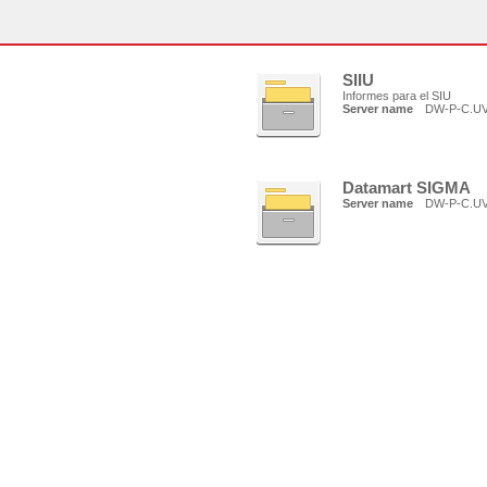
SIIU
Informes para el SIU
Server name
DW-P-C.U
Datamart SIGMA
Server name
DW-P-C.U